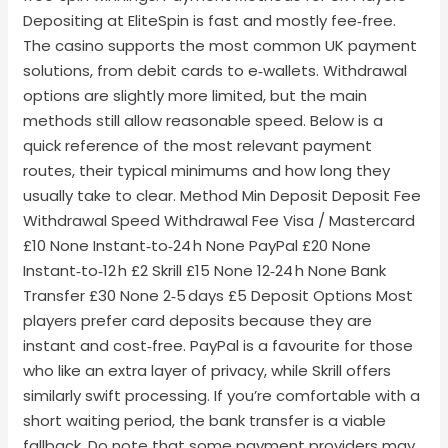
Depositing at EliteSpin is fast and mostly fee‑free.
The casino supports the most common UK payment
solutions, from debit cards to e‑wallets. Withdrawal
options are slightly more limited, but the main
methods still allow reasonable speed. Below is a
quick reference of the most relevant payment
routes, their typical minimums and how long they
usually take to clear. Method Min Deposit Deposit Fee
Withdrawal Speed Withdrawal Fee Visa / Mastercard
£10 None Instant‑to‑24 h None PayPal £20 None
Instant‑to‑12 h £2 Skrill £15 None 12‑24 h None Bank
Transfer £30 None 2‑5 days £5 Deposit Options Most
players prefer card deposits because they are
instant and cost‑free. PayPal is a favourite for those
who like an extra layer of privacy, while Skrill offers
similarly swift processing. If you’re comfortable with a
short waiting period, the bank transfer is a viable
fallback. Do note that some payment providers may