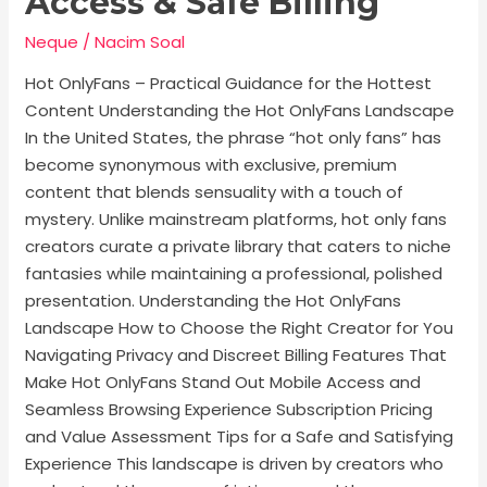
Access & Safe Billing
Privacy,
Neque
/
Nacim Soal
Features,
Mobile
Hot OnlyFans – Practical Guidance for the Hottest
Access
Content Understanding the Hot OnlyFans Landscape
&
In the United States, the phrase “hot only fans” has
Safe
become synonymous with exclusive, premium
Billing
content that blends sensuality with a touch of
mystery. Unlike mainstream platforms, hot only fans
creators curate a private library that caters to niche
fantasies while maintaining a professional, polished
presentation. Understanding the Hot OnlyFans
Landscape How to Choose the Right Creator for You
Navigating Privacy and Discreet Billing Features That
Make Hot OnlyFans Stand Out Mobile Access and
Seamless Browsing Experience Subscription Pricing
and Value Assessment Tips for a Safe and Satisfying
Experience This landscape is driven by creators who