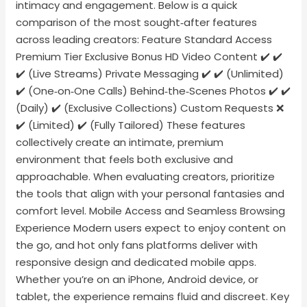
intimacy and engagement. Below is a quick
comparison of the most sought‑after features
across leading creators: Feature Standard Access
Premium Tier Exclusive Bonus HD Video Content ✔️ ✔️
✔️ (Live Streams) Private Messaging ✔️ ✔️ (Unlimited)
✔️ (One‑on‑One Calls) Behind‑the‑Scenes Photos ✔️ ✔️
(Daily) ✔️ (Exclusive Collections) Custom Requests ❌
✔️ (Limited) ✔️ (Fully Tailored) These features
collectively create an intimate, premium
environment that feels both exclusive and
approachable. When evaluating creators, prioritize
the tools that align with your personal fantasies and
comfort level. Mobile Access and Seamless Browsing
Experience Modern users expect to enjoy content on
the go, and hot only fans platforms deliver with
responsive design and dedicated mobile apps.
Whether you’re on an iPhone, Android device, or
tablet, the experience remains fluid and discreet. Key