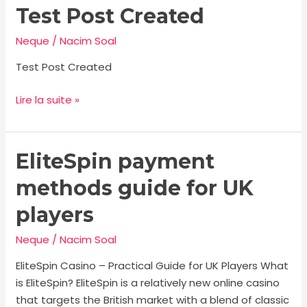
Test
Test Post Created
Post
Neque
/
Nacim Soal
Created
Test Post Created
Lire la suite »
EliteSpin
EliteSpin payment
payment
methods guide for UK
methods
guide
players
for
Neque
/
Nacim Soal
UK
players
EliteSpin Casino – Practical Guide for UK Players What
is EliteSpin? EliteSpin is a relatively new online casino
that targets the British market with a blend of classic