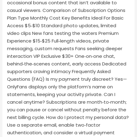
occasional bonus content that isn’t available to
casual viewers. Comparison of Subscription Options
Plan Type Monthly Cost Key Benefits Ideal For Basic
Access $5‑$10 Standard photo updates, limited
video clips New fans testing the waters Premium
Experience $15‑$25 Full‑length videos, private
messaging, custom requests Fans seeking deeper
interaction VIP Exclusive $30+ One‑on‑one chat,
behind‑the‑scenes content, early access Dedicated
supporters craving intimacy Frequently Asked
Questions (FAQ) Is my payment truly discreet? Yes—
OnlyFans displays only the platform’s name on
statements, keeping your activity private. Can I
cancel anytime? Subscriptions are month‑to‑month;
you can pause or cancel without penalty before the
next billing cycle. How do I protect my personal data?
Use a separate email, enable two‑factor
authentication, and consider a virtual payment