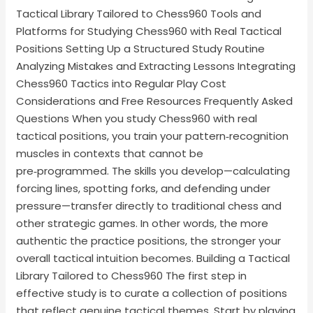
Tactical Library Tailored to Chess960 Tools and
Platforms for Studying Chess960 with Real Tactical
Positions Setting Up a Structured Study Routine
Analyzing Mistakes and Extracting Lessons Integrating
Chess960 Tactics into Regular Play Cost
Considerations and Free Resources Frequently Asked
Questions When you study Chess960 with real
tactical positions, you train your pattern‑recognition
muscles in contexts that cannot be
pre‑programmed. The skills you develop—calculating
forcing lines, spotting forks, and defending under
pressure—transfer directly to traditional chess and
other strategic games. In other words, the more
authentic the practice positions, the stronger your
overall tactical intuition becomes. Building a Tactical
Library Tailored to Chess960 The first step in
effective study is to curate a collection of positions
that reflect genuine tactical themes. Start by playing