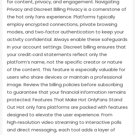
for content, privacy, and engagement. Navigating
Privacy and Discreet Billing Privacy is a cornerstone of
the hot only fans experience. Platforms typically
employ encrypted connections, private browsing
modes, and two‑factor authentication to keep your
activity confidential. Always enable these safeguards
in your account settings. Discreet billing ensures that
your credit‑card statements reflect only the
platform’s name, not the specific creator or nature
of the content. This feature is especially valuable for
users who share devices or maintain a professional
image. Review the billing policies before subscribing
to guarantee that your financial information remains
protected. Features That Make Hot OnlyFans Stand
Out Hot only fans platforms are packed with features
designed to elevate the user experience. From
high‑resolution video streaming to interactive polls
and direct messaging, each tool adds a layer of