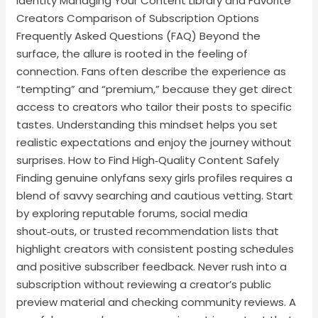
Identity Managing Your Content Library and Favorite
Creators Comparison of Subscription Options
Frequently Asked Questions (FAQ) Beyond the
surface, the allure is rooted in the feeling of
connection. Fans often describe the experience as
“tempting” and “premium,” because they get direct
access to creators who tailor their posts to specific
tastes. Understanding this mindset helps you set
realistic expectations and enjoy the journey without
surprises. How to Find High‑Quality Content Safely
Finding genuine onlyfans sexy girls profiles requires a
blend of savvy searching and cautious vetting. Start
by exploring reputable forums, social media
shout‑outs, or trusted recommendation lists that
highlight creators with consistent posting schedules
and positive subscriber feedback. Never rush into a
subscription without reviewing a creator’s public
preview material and checking community reviews. A