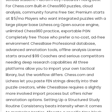
For Chess.com Built‑in Chess960 puzzles, cloud
analysis, community forums Free tier; Premium starts
at $5/mo Players who want integrated puzzles with a
large player base Lichess.org Open‑source engine,
unlimited Chess960 practice, exportable PGN
Completely free Those who prefer a no‑cost, ad‑free
environment ChessBase Professional database,
advanced annotation tools, offline analysis License
starts around $99 Coaches and serious competitors
needing deep research capabilities All three
platforms allow you to import your own tactical
library, but the workflow differs. Chess.com and
Lichess let you paste FEN strings directly into their
puzzle creators, while ChessBase requires a slightly
more involved import process but offers richer
annotation options. Setting Up a Structured Study
Routine Consistency beats intensity when it comes