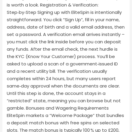
is worth a look. Registration & Verification:
Step‑by‑Step Signing up with EliteSpin is intentionally
straightforward. You click “Sign Up”, fill in your name,
address, date of birth and a valid email address, then
set a password. A verification email arrives instantly –
you must click the link inside before you can deposit
any funds. After the email check, the next hurdle is
the KYC (Know Your Customer) process. You’ll be
asked to upload a scan of a government‑issued ID
and a recent utility bill. The verification usually
completes within 24 hours, but many users report
same‑day approval when the documents are clear.
Until this step is done, the account stays in a
“restricted” state, meaning you can browse but not
gamble. Bonuses and Wagering Requirements
EliteSpin markets a “Welcome Package” that bundles
a deposit match bonus with free spins on selected
slots. The match bonus is typically 100 % up to £200,