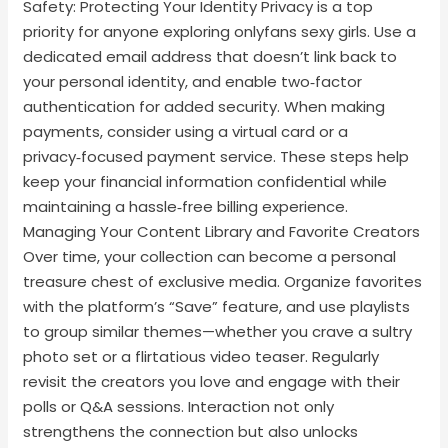
Safety: Protecting Your Identity Privacy is a top
priority for anyone exploring onlyfans sexy girls. Use a
dedicated email address that doesn’t link back to
your personal identity, and enable two‑factor
authentication for added security. When making
payments, consider using a virtual card or a
privacy‑focused payment service. These steps help
keep your financial information confidential while
maintaining a hassle‑free billing experience.
Managing Your Content Library and Favorite Creators
Over time, your collection can become a personal
treasure chest of exclusive media. Organize favorites
with the platform’s “Save” feature, and use playlists
to group similar themes—whether you crave a sultry
photo set or a flirtatious video teaser. Regularly
revisit the creators you love and engage with their
polls or Q&A sessions. Interaction not only
strengthens the connection but also unlocks