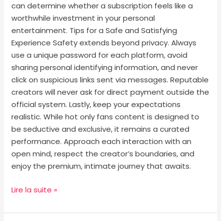
can determine whether a subscription feels like a
worthwhile investment in your personal
entertainment. Tips for a Safe and Satisfying
Experience Safety extends beyond privacy. Always
use a unique password for each platform, avoid
sharing personal identifying information, and never
click on suspicious links sent via messages. Reputable
creators will never ask for direct payment outside the
official system. Lastly, keep your expectations
realistic. While hot only fans content is designed to
be seductive and exclusive, it remains a curated
performance. Approach each interaction with an
open mind, respect the creator’s boundaries, and
enjoy the premium, intimate journey that awaits.
Lire la suite »