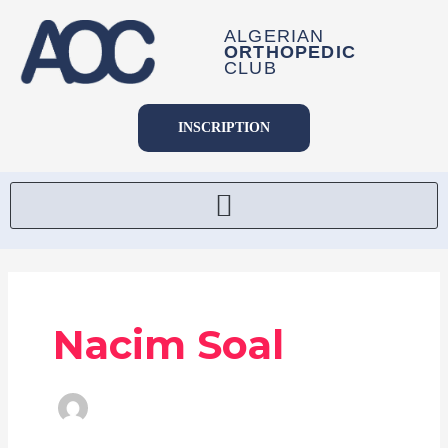
Aller
au
ALGERIAN
ORTHOPEDIC
contenu
CLUB
INSCRIPTION
Pagination
d’article
Nacim Soal